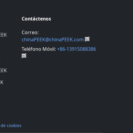
Contáctenos
Correo:
EEK
chinaPEEK@chinaPEEK.com
Teléfono Móvil:
+86-13915088386
K
EEK
EK
 de cookies