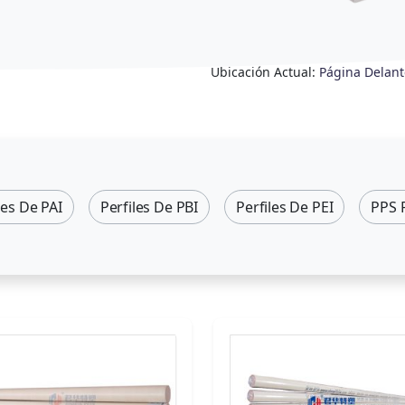
Ubicación Actual:
Página Delant
les De PAI
Perfiles De PBI
Perfiles De PEI
PPS P