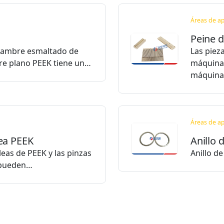
Áreas de ap
Peine d
alambre esmaltado de
Las piez
bre plano PEEK tiene un…
máquinas
máquin
Áreas de ap
ea PEEK
Anillo 
eas de PEEK y las pinzas
Anillo d
e pueden…