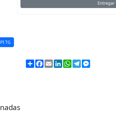
 PI TG
Share
Facebook
Email
LinkedIn
WhatsApp
Telegram
Messenger
onadas