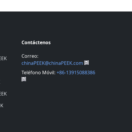
Contáctenos
Correo:
EEK
chinaPEEK@chinaPEEK.com
Teléfono Móvil:
+86-13915088386
K
EEK
EK