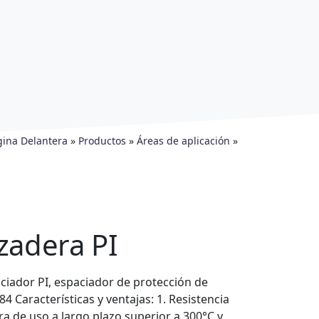
gina Delantera
»
Productos
»
Áreas de aplicación
»
zadera PI
ciador PI, espaciador de protección de
84 Características y ventajas: 1. Resistencia
a de uso a largo plazo superior a 300°C y