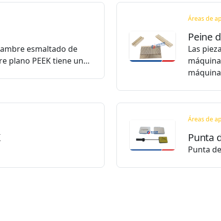
Áreas de ap
Peine d
alambre esmaltado de
Las piez
bre plano PEEK tiene un…
máquinas
máquin
Áreas de ap
K
Punta d
Punta de