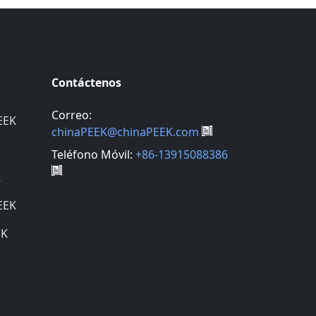
Contáctenos
Correo:
EEK
chinaPEEK@chinaPEEK.com
Teléfono Móvil:
+86-13915088386
K
EEK
EK