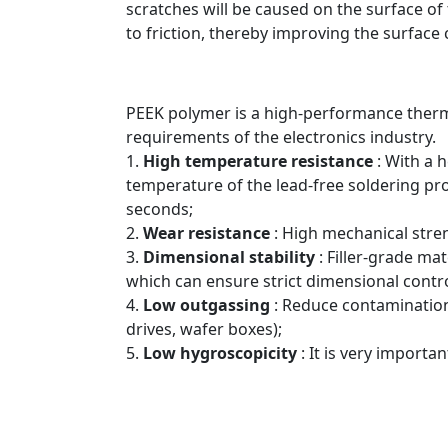
scratches will be caused on the surface of
to friction, thereby improving the surface 
PEEK polymer is a high-performance therm
requirements of the electronics industry.
1.
High temperature resistance
: With a h
temperature of the lead-free soldering pr
seconds;
2.
Wear resistance
: High mechanical stre
3.
Dimensional stability
: Filler-grade ma
which can ensure strict dimensional contro
4.
Low outgassing
: Reduce contamination 
drives, wafer boxes);
5.
Low hygroscopicity
: It is very importa