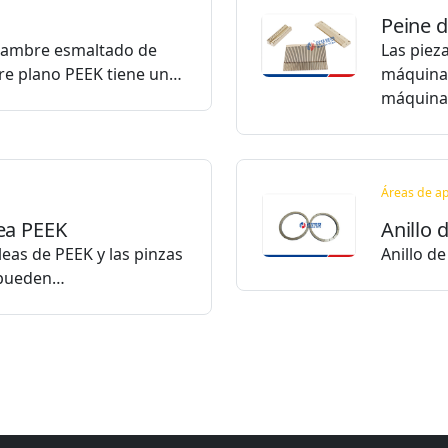
Peine d
alambre esmaltado de
Las piez
bre plano PEEK tiene un…
máquinas
máquin
Áreas de ap
ea PEEK
Anillo 
eas de PEEK y las pinzas
Anillo d
e pueden…