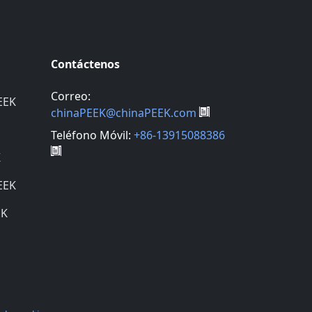
Contáctenos
Correo:
EEK
chinaPEEK@chinaPEEK.com
Teléfono Móvil:
+86-13915088386
K
EEK
EK