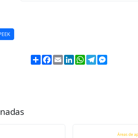
 PEEK
Share
Facebook
Email
LinkedIn
WhatsApp
Telegram
Messenger
onadas
Áreas de ap