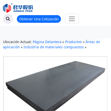
Obtener Una Cotización
Ubicación Actual:
Página Delantera
»
Productos
»
Áreas de
aplicación
»
Industria de materiales compuestos
»