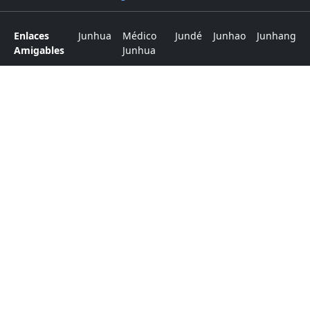
Enlaces
Junhua
Médico
Jundé
Junhao
Junhang
Amigables
Junhua