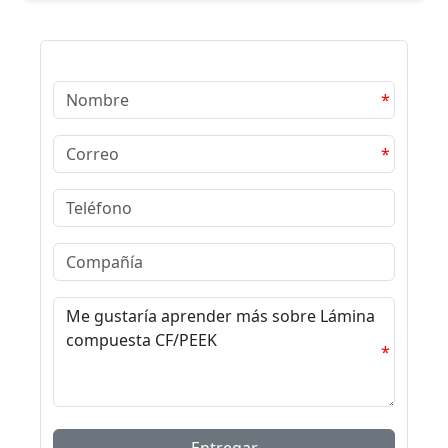
*
*
*