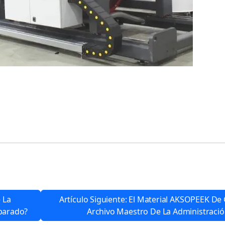
 La
Artículo Siguiente: El Material AKSOPEEK D
eparado?
Archivo Maestro De La Administraci