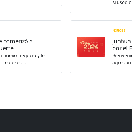
Museo 
Noticias
e comenzó a
Junhua
uerte
por el 
un nuevo negocio y le
Bienveni
e! Te deseo…
agregan 