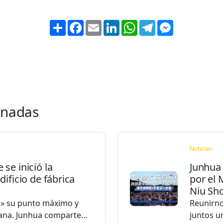
Share
Facebook
Email
LinkedIn
WhatsApp
Telegram
Messenger
onadas
Noticias
se inició la
Junhua 
ificio de fábrica
por el
Niu Sh
o» su punto máximo y
Reunirno
ñana. Junhua comparte…
juntos u