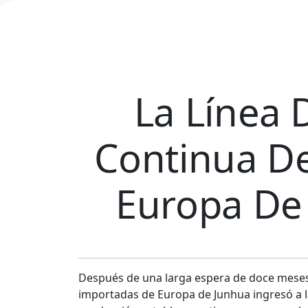
La Línea 
Continua De
Europa De 
Después de una larga espera de doce meses, 
importadas de Europa de Junhua ingresó a la