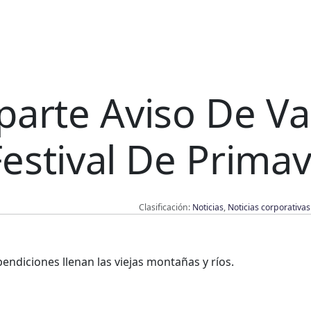
arte Aviso De Va
Festival De Prima
Clasificación:
Noticias
,
Noticias corporativas
endiciones llenan las viejas montañas y ríos.