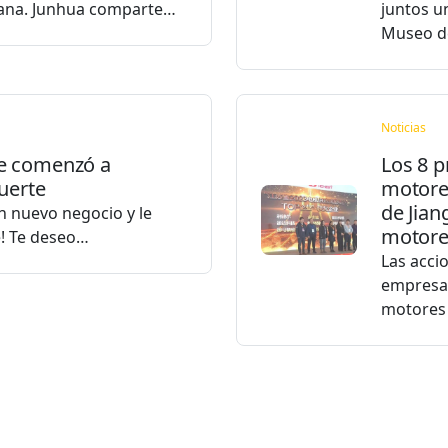
ñana. Junhua comparte…
juntos u
Museo 
Noticias
e comenzó a
Los 8 p
uerte
motores
de Jian
un nuevo negocio y le
motore
e! Te deseo…
Las acci
empresas
motores