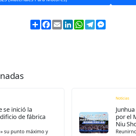
Share
Facebook
Email
LinkedIn
WhatsApp
Telegram
Messenger
onadas
Noticias
se inició la
Junhua 
ificio de fábrica
por el
Niu Sh
o» su punto máximo y
Reunirno