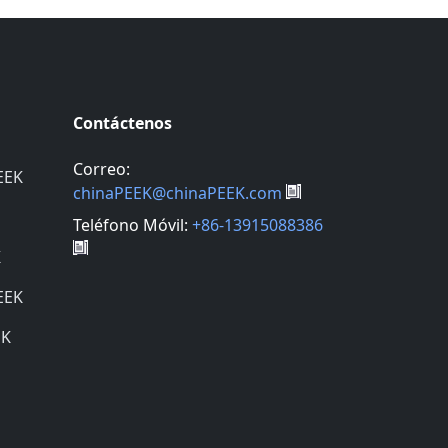
Contáctenos
Correo:
EEK
chinaPEEK@chinaPEEK.com
Teléfono Móvil:
+86-13915088386
K
EEK
EK