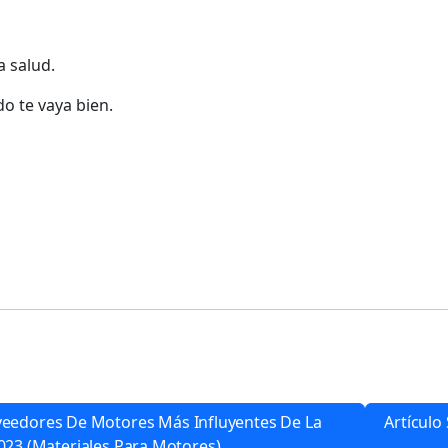
a salud.
o te vaya bien.
roveedores De Motores Más Influyentes De La
Artícul
2023 (materiales Para Motores)