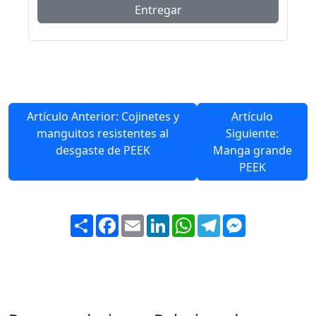
Artículo Anterior: Cojinetes y
Artículo
manguitos resistentes al
Siguiente:
desgaste de PEEK
Manga grande
PEEK
Share
Facebook
Email
LinkedIn
WhatsApp
Telegram
Messenger