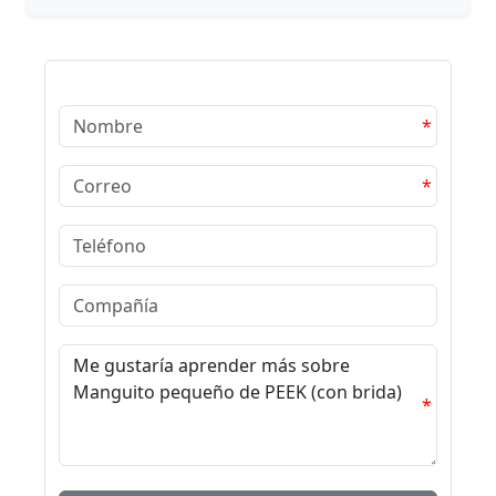
*
*
*